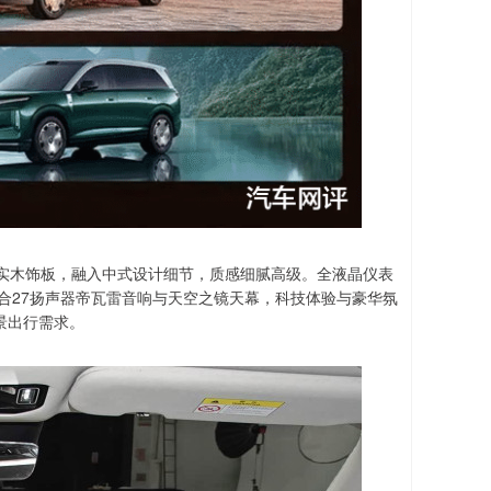
实木饰板，融入中式设计细节，质感细腻高级。全液晶仪表
配合27扬声器帝瓦雷音响与天空之镜天幕，科技体验与豪华氛
景出行需求。