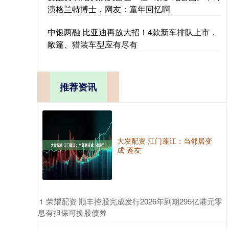
演格兰特博士，网友：童年回忆啊
中银两融 比亚迪再放大招！4款新车排队上市，
敞篷、猎装车型应有尽有
推荐资讯
大发配资 江门蓬江：当邻居变
成“蓬友”
​荣耀配资 顺丰控股完成发行2026年到期295亿港元零
1
息有担保可换股债券