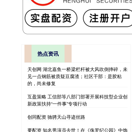
热点资讯
天创网 湖北嘉鱼一桥梁栏杆被大风吹倒摔碎，未
见一点钢筋被质疑豆腐渣；社区干部：是胶粘
的，尚未修复
互盈策略 工信部等八部门部署开展科技型企业创
新政策扶持“一件事”专项行动
创同配资 驰骋天山寻迹丝路
要配资 知名男演员去世！在《侏罗纪公园》中饰