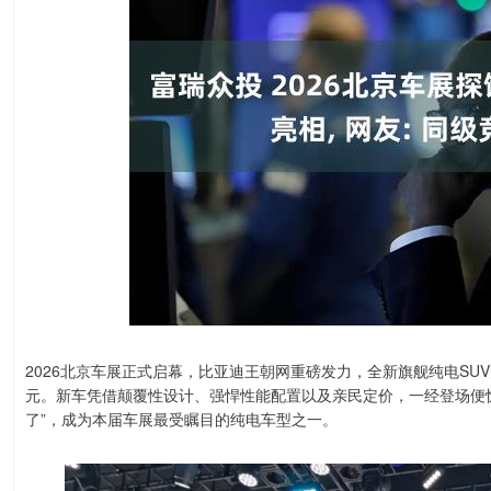
2026北京车展正式启幕，比亚迪王朝网重磅发力，全新旗舰纯电SUV
元。新车凭借颠覆性设计、强悍性能配置以及亲民定价，一经登场便
了”，成为本届车展最受瞩目的纯电车型之一。