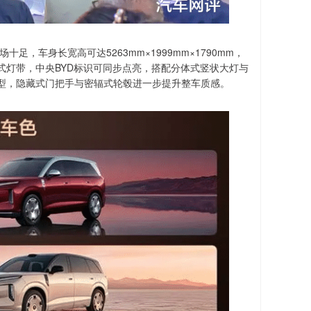
，车身长宽高可达5263mm×1999mm×1790mm，
穿式灯带，中央BYD标识可同步点亮，搭配分体式竖状大灯与
型，隐藏式门把手与密辐式轮毂进一步提升整车质感。