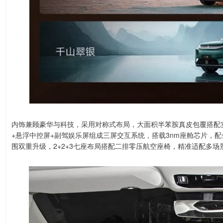
内饰兼顾豪华与科技，采用对称式布局，大面积半苯胺真皮包覆搭配
+悬浮中控屏+副驾娱乐屏组成三屏交互系统，搭载3nm座舱芯片，
围双重升级，2+2+3七座布局搭配二排零压航空座椅，精准适配多场