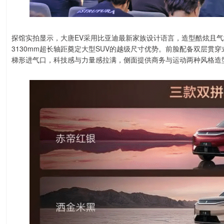
探馆实拍显示，大唐EV采用比亚迪最新家族设计语言，造型酷炫且气场十足
3130mm超长轴距奠定大型SUV的越级尺寸优势。前脸配备双层贯
梯形进气口，科技感与力量感拉满，侧面提供商务与运动两种风格造