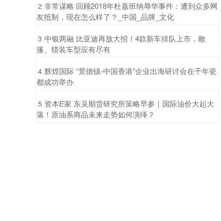
​非常谋略 回顾2018年杜嘉班纳辱华事件：遭到众多网
2
友抵制，现在怎么样了？_中国_品牌_文化
​中银两融 比亚迪再放大招！4款新车排队上市，敞
3
篷、猎装车型应有尽有
​辉煌国际 “景德镇-中国香港”企业出海研讨会在千年瓷
4
都成功举办
​资本E家 东吴期货研究所策略早参｜国际油价大起大
5
落！原油系商品未来走势如何演绎？