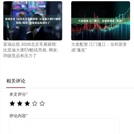
富瑞众投 2026北京车展探馆:
大发配资 江门蓬江：当邻居变
比亚迪大唐EV酷炫亮相, 网友:
成“蓬友”
同级竞品有压力了
相关评论
本文评分
*
评论内容
*