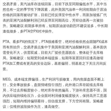
交易矛盾，美汽油库存连续回落，目前下跌至同期偏低水平，其中当
然也有一定的季节性下降因素，此外美国汽油单一利润前期由于原油
价格的回落而被动扩张，目前已经反弹至中性水平，而新加坡炼厂代
表的亚洲汽油裂解利润已经反弹至同期高位，芳烃估值再一次被抬
升。策略建议:前期多单持有，短期原油波动剧烈不建议追多，中长期
逢低做多，多PTA空PX对冲操作。
PTA。看多PX的情况下，PTA很难看空，绝对价格依然会跟随PX成本
而有所抬升，交易矛盾点集中于美国和亚洲汽油裂解利润，基本面供
需变化不大，供需双减，目前大厂挺价意愿犹在，整体处于去库格
局。策略建议：短期受到成本端提振，短期等装置回归后逢高做缩
PTA加工费或有更高的安全边际，基差偏弱，弱基差之下关注月间反
套。
MEG。成本端支撑偏强，生产利润亏损修复，周内焦煤盘面不断上
行，安全事故较多，盘面情绪指引强烈，此外港口库存延续去库格
局，不过去库幅度较小，绝对库存依然偏高，下游补库意愿不强，国
内供应端持续给压力，企业面对利润修复幅度较大，保持高开工意愿
强烈，短期内维持偏弱看待，但估值支撑，下方空间有限。策略建
议：仅维持波段操作为主，逢高做空。