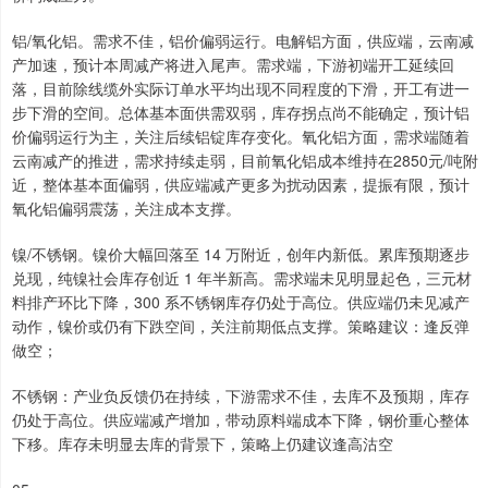
铝/氧化铝。需求不佳，铝价偏弱运行。电解铝方面，供应端，云南减
产加速，预计本周减产将进入尾声。需求端，下游初端开工延续回
落，目前除线缆外实际订单水平均出现不同程度的下滑，开工有进一
步下滑的空间。总体基本面供需双弱，库存拐点尚不能确定，预计铝
价偏弱运行为主，关注后续铝锭库存变化。氧化铝方面，需求端随着
云南减产的推进，需求持续走弱，目前氧化铝成本维持在2850元/吨附
近，整体基本面偏弱，供应端减产更多为扰动因素，提振有限，预计
氧化铝偏弱震荡，关注成本支撑。
镍/不锈钢。镍价大幅回落至 14 万附近，创年内新低。累库预期逐步
兑现，纯镍社会库存创近 1 年半新高。需求端未见明显起色，三元材
料排产环比下降，300 系不锈钢库存仍处于高位。供应端仍未见减产
动作，镍价或仍有下跌空间，关注前期低点支撑。策略建议：逢反弹
做空；
不锈钢：产业负反馈仍在持续，下游需求不佳，去库不及预期，库存
仍处于高位。供应端减产增加，带动原料端成本下降，钢价重心整体
下移。库存未明显去库的背景下，策略上仍建议逢高沽空