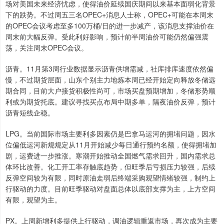
场对美国未来经济忧虑，使得油价延续国庆期间以来基本面弱化背景
下的跌势。不过周五三名OPEC+消息人士称，OPEC+可能在本周末
的OPEC会议考虑至多100万桶/日的进一步减产，该消息支撑油价在
周末前大幅反弹。受此利好影响，预计前半周油价可能仍然偏强震
荡，关注周末OPEC会议。
沥青。11月第3周行业数据显示沥青供增需减，社库排库速度依然偏
慢，不过期货层面，山东个别主力地炼本周已经开始定向释放冬储远
期合同，目前大户接货积极性尚可，市场买盘预期增加，冬储形势顺
利或为期货托底。建议寻找买点布局中期多单，隔夜油价反弹，预计
沥青短线企稳。
LPG。当前国际市场主要利多因素仍是巴拿马运河的拥堵问题，因水
位偏低运河新规规定从11月开始减少每日通行预约名额，使得拥堵加
剧，运费进一步推涨。寒潮开始推动全国燃气需求回升，国内需求总
体环比改善。化工开工率存触底趋势，但旺季后亏损压力较强，后续
反弹空间较为有限，同时原油走弱后终端采购观望情绪较强，制约上
行驱动的力度。目前旺季驱动对盘面总体以底部支撑为主，上方空间
有限，观望为主。
PX。上周新增利多提供上行驱动，调油逻辑重返市场，再次成为主要