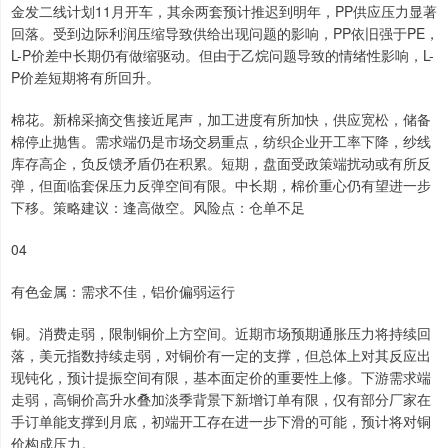
金发二线计划11月开车，其余两套预计推迟到明年，PP供应压力显著
回落。受到边际利润压缩导致供给出现问题的影响，PP依旧强于PE，
L-P价差中长期仍有做缩驱动。但由于乙烷问题导致的情绪性影响，L-
P价差短期将有所回升。
棉花。新棉采摘交售接近尾声，加工进度有所加快，供应宽松，储备
棉停止抛售。需求端仍是市场交易重点，纺织企业开工率下降，纱线
库存高企，负反馈矛盾仍在积累。短期，盘面受政策端扰动或有所反
弹，但面临套保压力反弹空间有限。中长期，棉价重心仍有望进一步
下移。策略建议：逢高做空。风险点：仓单不足
04
有色金属：需求不佳，铝价偏弱运行
铜。消费走弱，限制铜价上方空间。近期市场预期通胀压力将持续回
落，美元指数持续走弱，对铜价有一定的支撑，但总体上对其反应出
现钝化，预计提振空间有限，基本面定价的重要性上修。下游需求端
走弱，高铜价高升水叠加淡季背景下新增订单有限，仅有部分厂家在
手订单能支撑到月底，初端开工存在进一步下滑的可能，预计将对铜
价构成压力。