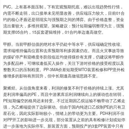
PVC。上有基本面压制，下有宏观预期托底，难以出现趋势性行情，
内需不断走弱，出口接单未见明显改善，供应端压力较大，目前01合
约的核心矛盾还是弱现实与强预期之间的博弈。由于价格盘整，资金
流出量较大，多维持观望。策略建议：预计短期偏弱整理为主，强预
期支撑05合约，15反套逻辑维持，01合约单边逢高做空。
甲醇。当前甲醇估值的绝对水平仍处中等水平，供应端确定性收缩、
需求端维持偏高位置和去库预期等利多因素仍在。而且火灾事故导致
的煤矿停产和迎峰度冬阶段临近均使得煤价有支撑，仍建议将甲醇作
为多配品种，可继续逢低买入操作，关注下游对价格的接受程度以及
整数关口的压制程度。PP-3MA价差短期受MTO装置检修和PP意外检
修增多的影响有所回升，但中长期逢高做缩思路不变。
聚烯烃。从估值角度来看，利润的修复不利于价格的持续上涨。尤其
是利润率偏高的PE，而且中游累库后利润继续向上的驱动也在转弱，
PE短期偏空的格局还未转变。不过近期因乙烷运输不畅带动了乙烯走
强，为乙烯端提供了边际驱动。但由于国内纯进口乙烷制PE的只有卫
星石化，因此实际影响较小，情绪上的带动更为主要。PDH利润不佳
对PP开工的影响进一步兑现，部分装置从之前的具有检修计划或短停
进一步落地为实际停车。新装置方面，预期投产的3套PP装置中只有