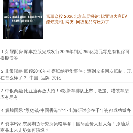
富瑞众投 2026北京车展探馆: 比亚迪大唐EV
酷炫亮相, 网友: 同级竞品有压力了
​荣耀配资 顺丰控股完成发行2026年到期295亿港元零息有担保可
1
换股债券
​非常谋略 回顾2018年杜嘉班纳辱华事件：遭到众多网友抵制，现
2
在怎么样了？_中国_品牌_文化
​中银两融 比亚迪再放大招！4款新车排队上市，敞篷、猎装车型
3
应有尽有
​辉煌国际 “景德镇-中国香港”企业出海研讨会在千年瓷都成功举办
4
​资本E家 东吴期货研究所策略早参｜国际油价大起大落！原油系
5
商品未来走势如何演绎？