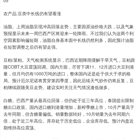
05
农产品:豆类中长线仍有望看涨
油脂。上周油脂呈现冲高回落走势，主要因原油价格大跌，以及气象
预报显示未来一周巴西产区将迎来一轮降雨。不过我们认为这两个利
空因素影响偏短期，油脂自身基本面中长线仍然利多，因此预计油脂
在短暂调整之后仍有望走强。
豆粕/菜粕。天气检测系统显示，巴西近期降雨缓解干旱天气，豆粕跟
随COBT大豆震荡回调。国内方面，尽管下调11、12月进口大豆到港
量，但月均仍有1000万吨的进口，整体国内还是处于供大于求的格
局。预计厄尔尼诺将贯穿第四季度，因此后续天气炒作仍将反复，豆
粕继续跟随美豆走势。建议实时关注天气情况逢低做多。
白糖。巴西产量从最高位回落，但仍处于近三年高位，泰国提出限制
糖出口政策。国内进口糖到港量增加，新榨季糖上市，10月产量高于
去年同期，但含糖量偏低。销量数据转好，10月销量为去年同期六
倍，处于近三年高位。库存处于历史低位，企业库存低。预计内盘近
期维持高位震荡。