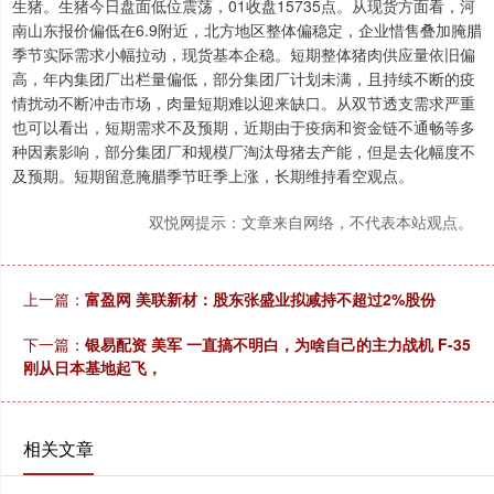
生猪。生猪今日盘面低位震荡，01收盘15735点。从现货方面看，河
南山东报价偏低在6.9附近，北方地区整体偏稳定，企业惜售叠加腌腊
季节实际需求小幅拉动，现货基本企稳。短期整体猪肉供应量依旧偏
高，年内集团厂出栏量偏低，部分集团厂计划未满，且持续不断的疫
情扰动不断冲击市场，肉量短期难以迎来缺口。从双节透支需求严重
也可以看出，短期需求不及预期，近期由于疫病和资金链不通畅等多
种因素影响，部分集团厂和规模厂淘汰母猪去产能，但是去化幅度不
及预期。短期留意腌腊季节旺季上涨，长期维持看空观点。
双悦网提示：文章来自网络，不代表本站观点。
上一篇：
富盈网 美联新材：股东张盛业拟减持不超过2%股份
下一篇：
银易配资 美军 一直搞不明白，为啥自己的主力战机 F-35
刚从日本基地起飞，
相关文章