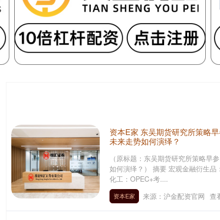
资本E家 东吴期货研究所策略
未来走势如何演绎？
（原标题：东吴期货研究所策略早参
如何演绎？） 摘要 宏观金融衍生
化工：OPEC+考....
来源：沪金配资官网
查
资本E家