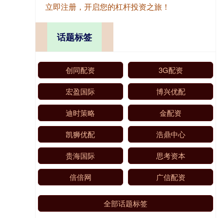
立即注册，开启您的杠杆投资之旅！
话题标签
创同配资
3G配资
宏盈国际
博兴优配
迪时策略
金配资
凯狮优配
浩鼎中心
贵海国际
思考资本
倍倍网
广信配资
全部话题标签