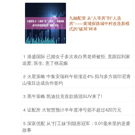
九融配资 从“人等房”到“人选
房”——黄埔探路城中村改造新模
式的“破局”样本
​港盛国际 已婚女子多次表白男老师被拒, 竟跟踪到家
1
追爱, 医生: 患了桃花癫
​火星策略 中集安瑞科午前涨近4% 拟与多方就印尼青
2
山项目达成合作签约
​黑牛策略 凯迪拉克首款插混SUV来了!
3
​证配所 大智慧预计半年度净亏损不超过420万元
4
​深富优配 从“打工妹”到隐形冠军：0.01毫米里的逆袭
5
故事