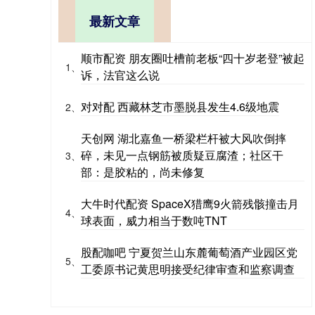
最新文章
顺市配资 朋友圈吐槽前老板“四十岁老登”被起
1、
诉，法官这么说
对对配 西藏林芝市墨脱县发生4.6级地震
2、
天创网 湖北嘉鱼一桥梁栏杆被大风吹倒摔
碎，未见一点钢筋被质疑豆腐渣；社区干
3、
部：是胶粘的，尚未修复
大牛时代配资 SpaceX猎鹰9火箭残骸撞击月
4、
球表面，威力相当于数吨TNT
股配咖吧 宁夏贺兰山东麓葡萄酒产业园区党
5、
工委原书记黄思明接受纪律审查和监察调查