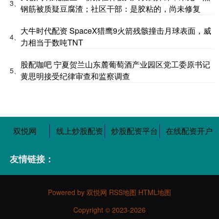
3、
钢筋被质疑豆腐渣；社区干部：是胶粘的，尚未修复
大牛时代配资 SpaceX猎鹰9火箭残骸撞击月球表面，威
4、
力相当于数吨TNT
股配咖吧 宁夏贺兰山东麓葡萄酒产业园区党工委原书记
5、
黄思明接受纪律审查和监察调查
双悦网
线上炒股配资
炒股配资平台
在线配资开户
友情链接：
Powered by
双悦网
RSS地图
HTML地图
Copyright
© 2023-2026