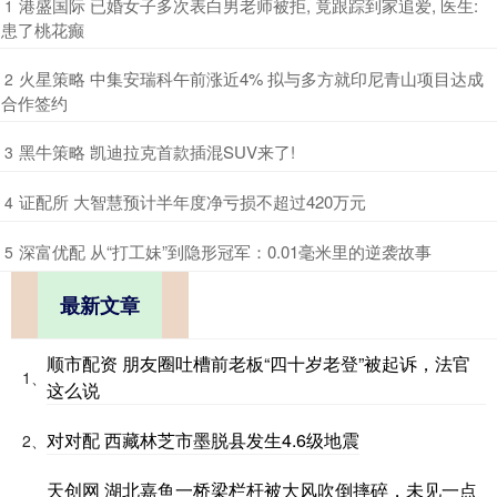
​港盛国际 已婚女子多次表白男老师被拒, 竟跟踪到家追爱, 医生:
1
患了桃花癫
​火星策略 中集安瑞科午前涨近4% 拟与多方就印尼青山项目达成
2
合作签约
​黑牛策略 凯迪拉克首款插混SUV来了!
3
​证配所 大智慧预计半年度净亏损不超过420万元
4
​深富优配 从“打工妹”到隐形冠军：0.01毫米里的逆袭故事
5
最新文章
顺市配资 朋友圈吐槽前老板“四十岁老登”被起诉，法官
1、
这么说
对对配 西藏林芝市墨脱县发生4.6级地震
2、
天创网 湖北嘉鱼一桥梁栏杆被大风吹倒摔碎，未见一点