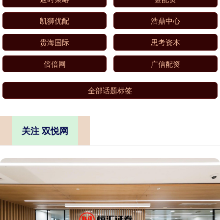
凯狮优配
浩鼎中心
贵海国际
思考资本
倍倍网
广信配资
全部话题标签
关注 双悦网