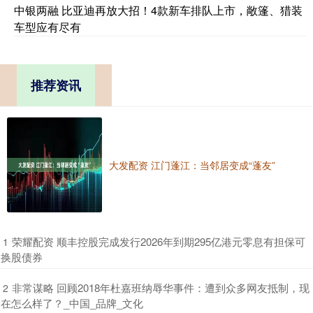
中银两融 比亚迪再放大招！4款新车排队上市，敞篷、猎装
车型应有尽有
推荐资讯
大发配资 江门蓬江：当邻居变成“蓬友”
​荣耀配资 顺丰控股完成发行2026年到期295亿港元零息有担保可
1
换股债券
​非常谋略 回顾2018年杜嘉班纳辱华事件：遭到众多网友抵制，现
2
在怎么样了？_中国_品牌_文化