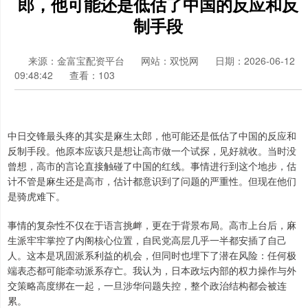
郎，他可能还是低估了中国的反应和反
制手段
来源：金富宝配资平台
网站：双悦网
日期：2026-06-12
09:48:42
查看：103
中日交锋最头疼的其实是麻生太郎，他可能还是低估了中国的反应和
反制手段。他原本应该只是想让高市做一个试探，见好就收。当时没
曾想，高市的言论直接触碰了中国的红线。事情进行到这个地步，估
计不管是麻生还是高市，估计都意识到了问题的严重性。但现在他们
是骑虎难下。
事情的复杂性不仅在于语言挑衅，更在于背景布局。高市上台后，麻
生派牢牢掌控了内阁核心位置，自民党高层几乎一半都安插了自己
人。这本是巩固派系利益的机会，但同时也埋下了潜在风险：任何极
端表态都可能牵动派系存亡。我认为，日本政坛内部的权力操作与外
交策略高度绑在一起，一旦涉华问题失控，整个政治结构都会被连
累。