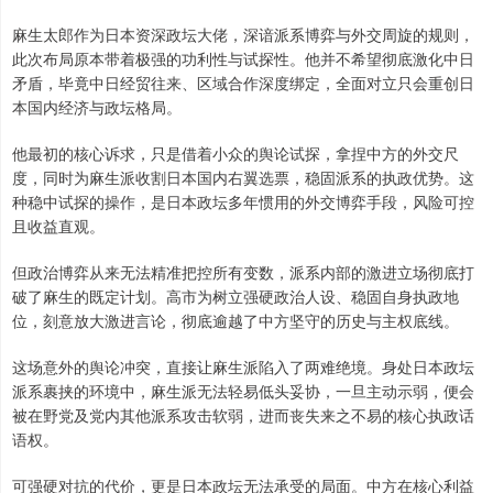
麻生太郎作为日本资深政坛大佬，深谙派系博弈与外交周旋的规则，
此次布局原本带着极强的功利性与试探性。他并不希望彻底激化中日
矛盾，毕竟中日经贸往来、区域合作深度绑定，全面对立只会重创日
本国内经济与政坛格局。
他最初的核心诉求，只是借着小众的舆论试探，拿捏中方的外交尺
度，同时为麻生派收割日本国内右翼选票，稳固派系的执政优势。这
种稳中试探的操作，是日本政坛多年惯用的外交博弈手段，风险可控
且收益直观。
但政治博弈从来无法精准把控所有变数，派系内部的激进立场彻底打
破了麻生的既定计划。高市为树立强硬政治人设、稳固自身执政地
位，刻意放大激进言论，彻底逾越了中方坚守的历史与主权底线。
这场意外的舆论冲突，直接让麻生派陷入了两难绝境。身处日本政坛
派系裹挟的环境中，麻生派无法轻易低头妥协，一旦主动示弱，便会
被在野党及党内其他派系攻击软弱，进而丧失来之不易的核心执政话
语权。
可强硬对抗的代价，更是日本政坛无法承受的局面。中方在核心利益