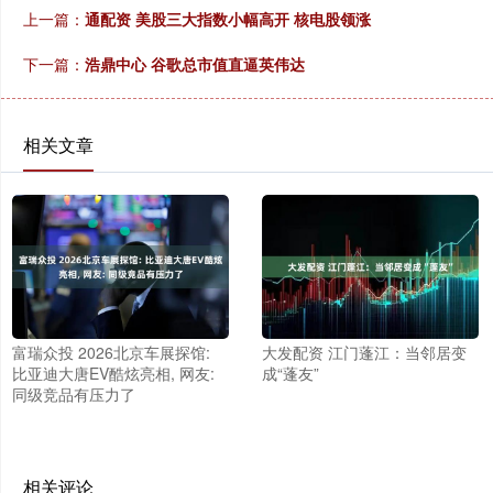
上一篇：
通配资 美股三大指数小幅高开 核电股领涨
下一篇：
浩鼎中心 谷歌总市值直逼英伟达
相关文章
富瑞众投 2026北京车展探馆:
大发配资 江门蓬江：当邻居变
比亚迪大唐EV酷炫亮相, 网友:
成“蓬友”
同级竞品有压力了
相关评论