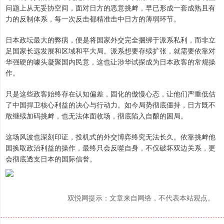
问题上从无妥协空间，面对日方的恶意挑衅，早已形成一套成熟且有
力的反制体系，每一次反击都精准击中日方的薄弱环节。
日本政坛最大的弊病，便是将国家外交完全捆绑于派系私利，而非立
足国家长远发展和区域和平大局。派系想要存续扩张，就需要依靠对
华强硬的噱头凝聚国内民意，这也让涉华试探成为日本政客的常规操
作。
只是这些政客始终存在认知偏差，固化的傲慢心态，让他们严重低估
了中国捍卫核心利益的决心与行动力。如今局势彻底僵持，日方既不
敢继续加码挑衅，也无法体面收场，彻底陷入自酿的困局。
这场风波也深刻印证，投机式的外交博弈终究无法长久。依靠挑衅他
国换取政治利益的操作，最终只会反噬自身，不仅破坏双边关系，更
会彻底透支日本的国际信誉。
双悦网提示：文章来自网络，不代表本站观点。