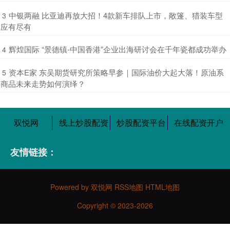
​中银两融 比亚迪再放大招！4款新车排队上市，敞篷、猎装车型
3
应有尽有
​辉煌国际 “景德镇-中国香港”企业出海研讨会在千年瓷都成功举办
4
​资本E家 东吴期货研究所策略早参｜国际油价大起大落！原油系
5
商品未来走势如何演绎？
双悦网
线上炒股配资
炒股配资平台
在线配资开户
友情链接：
Powered by
双悦网
RSS地图
HTML地图
Copyright
© 2023-2026