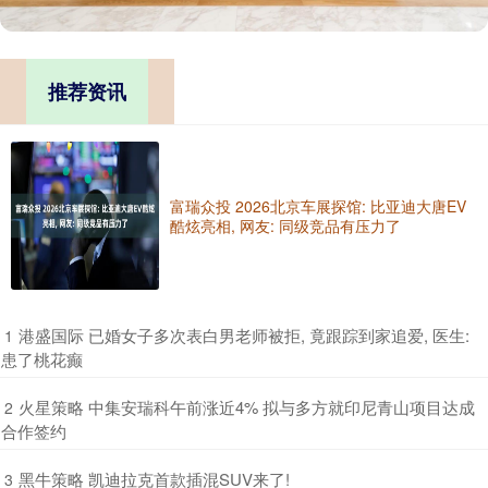
推荐资讯
富瑞众投 2026北京车展探馆: 比亚迪大唐EV
酷炫亮相, 网友: 同级竞品有压力了
​港盛国际 已婚女子多次表白男老师被拒, 竟跟踪到家追爱, 医生:
1
患了桃花癫
​火星策略 中集安瑞科午前涨近4% 拟与多方就印尼青山项目达成
2
合作签约
​黑牛策略 凯迪拉克首款插混SUV来了!
3