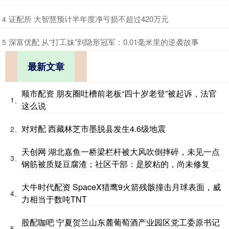
​证配所 大智慧预计半年度净亏损不超过420万元
4
​深富优配 从“打工妹”到隐形冠军：0.01毫米里的逆袭故事
5
最新文章
顺市配资 朋友圈吐槽前老板“四十岁老登”被起诉，法官
1、
这么说
对对配 西藏林芝市墨脱县发生4.6级地震
2、
天创网 湖北嘉鱼一桥梁栏杆被大风吹倒摔碎，未见一点
3、
钢筋被质疑豆腐渣；社区干部：是胶粘的，尚未修复
大牛时代配资 SpaceX猎鹰9火箭残骸撞击月球表面，威
4、
力相当于数吨TNT
股配咖吧 宁夏贺兰山东麓葡萄酒产业园区党工委原书记
5、