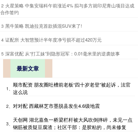
​火星策略 中集安瑞科午前涨近4% 拟与多方就印尼青山项目达成
2
合作签约
​黑牛策略 凯迪拉克首款插混SUV来了!
3
​证配所 大智慧预计半年度净亏损不超过420万元
4
​深富优配 从“打工妹”到隐形冠军：0.01毫米里的逆袭故事
5
最新文章
顺市配资 朋友圈吐槽前老板“四十岁老登”被起诉，法官
1、
这么说
对对配 西藏林芝市墨脱县发生4.6级地震
2、
天创网 湖北嘉鱼一桥梁栏杆被大风吹倒摔碎，未见一点
3、
钢筋被质疑豆腐渣；社区干部：是胶粘的，尚未修复