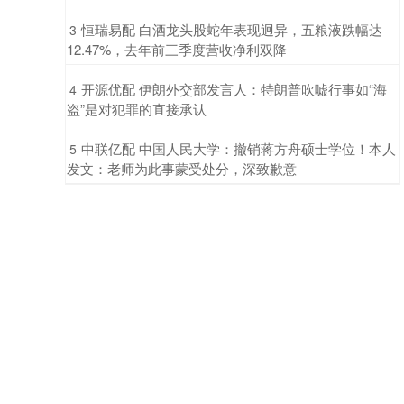
​恒瑞易配 白酒龙头股蛇年表现迥异，五粮液跌幅达
3
12.47%，去年前三季度营收净利双降
​开源优配 伊朗外交部发言人：特朗普吹嘘行事如“海
4
盗”是对犯罪的直接承认
​中联亿配 中国人民大学：撤销蒋方舟硕士学位！本人
5
发文：老师为此事蒙受处分，深致歉意