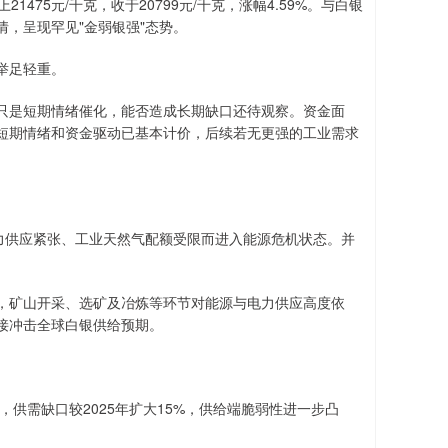
75元/千克，收于20799元/千克，涨幅4.59%。与白银
，呈现罕见"金弱银强"态势。
举足轻重。
是短期情绪催化，能否造成长期缺口还待观察。资金面
短期情绪和资金驱动已基本计价，后续若无更强的工业需求
力供应紧张、工业天然气配额受限而进入能源危机状态。并
矿山开采、选矿及冶炼等环节对能源与电力供应高度依
接冲击全球白银供给预期。
。
供需缺口较2025年扩大15%，供给端脆弱性进一步凸