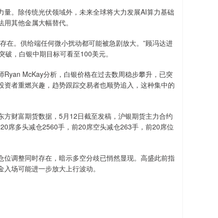
量。除传统光伏领域外，未来全球将大力发展AI算力基础
法用其他金属大幅替代。
存在。供给端任何微小扰动都可能被急剧放大。”顾冯达进
突破，白银中期目标可看至100美元。
an McKay分析，白银价格在过去数周稳步攀升，已突
投资者重燃兴趣，趋势跟踪交易者也顺势追入，这种集中的
方财富期货数据，5月12日截至发稿，沪银期货主力合约
20席多头减仓2560手，前20席空头减仓263手，前20席位
位调整同时存在，暗示多空分歧已悄然显现。高盛此前指
金入场可能进一步放大上行波动。