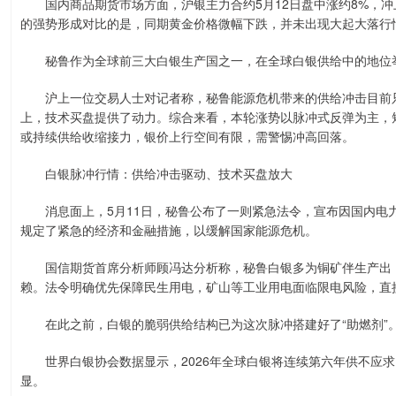
国内商品期货市场方面，沪银主力合约5月12日盘中涨约8%，冲上214
的强势形成对比的是，同期黄金价格微幅下跌，并未出现大起大落行情
秘鲁作为全球前三大白银生产国之一，在全球白银供给中的地位
沪上一位交易人士对记者称，秘鲁能源危机带来的供给冲击目前只
上，技术买盘提供了动力。综合来看，本轮涨势以脉冲式反弹为主，
或持续供给收缩接力，银价上行空间有限，需警惕冲高回落。
白银脉冲行情：供给冲击驱动、技术买盘放大
消息面上，5月11日，秘鲁公布了一则紧急法令，宣布因国内电
规定了紧急的经济和金融措施，以缓解国家能源危机。
国信期货首席分析师顾冯达分析称，秘鲁白银多为铜矿伴生产出，
赖。法令明确优先保障民生用电，矿山等工业用电面临限电风险，直
在此之前，白银的脆弱供给结构已为这次脉冲搭建好了“助燃剂”
世界白银协会数据显示，2026年全球白银将连续第六年供不应求，
显。