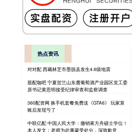
热点资讯
对对配 西藏林芝市墨脱县发生4.6级地震
股配咖吧 宁夏贺兰山东麓葡萄酒产业园区党工委
原书记黄思明接受纪律审查和监察调查
360配资网 换手机套餐免费送《GTA6》 玩家算
账后发现亏了
中联亿配 中国人民大学：撤销蒋方舟硕士学位！
本人发文：老师为此事蒙受处分，深致歉意