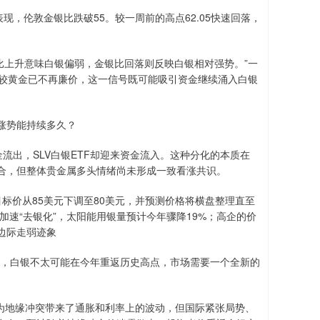
，伦敦金银比跌破55。较一周前的高点62.05快速回落，
比上升意味白银偏弱，金银比回落则反映白银相对强势。”一
相较黄金已不再廉价，这一信号既可能吸引资金继续涌入白银
。
涨势能持续多久？
流出，SLV白银ETF却迎来资金流入。这种分化的本质在
合，但整体贵金属多头情绪尚未形成一致看涨共识。
标价从85美元下调至80美元，并预测价格将横盘整理直至
加速“去银化”，太阳能用银量预计今年骤降19%；高企的价
边际走弱迹象
认为，白银不太可能在今年重返历史高点，市场需要一个全新的
，他认为地缘冲突带来了通胀和利率上的波动，但国际紧张局势、