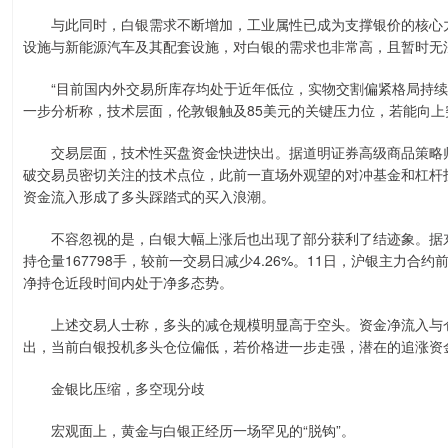
与此同时，白银需求不断增加，工业属性已成为支撑银价的核心力
设施与新能源汽车及其配套设施，对白银的需求也非常高，且暂时无
“目前国内外交易所库存均处于近年低位，实物交割偏紧格局持续
一步分析称，技术层面，伦敦银触及85美元的关键压力位，若能向上
交易层面，技术性买盘资金快进快出。据道明证券高级商品策略师Ry
破交易员密切关注的技术点位，此前一直场外观望的对冲基金和杠杆
资金流入形成了多头踩踏式的买入浪潮。
不容忽视的是，白银大幅上涨后也出现了部分获利了结迹象。据东
持仓量167798手，较前一交易日减少4.26%。11日，沪银主力合约前
净持仓近段时间内处于净多态势。
上述交易人士称，多头的减仓规模明显高于空头。资金净流入与仓
出，当前白银投机多头仓位偏低，若价格进一步走强，潜在的追涨资
金银比压缩，多空现分歧
宏观面上，黄金与白银正经历一场罕见的“脱钩”。