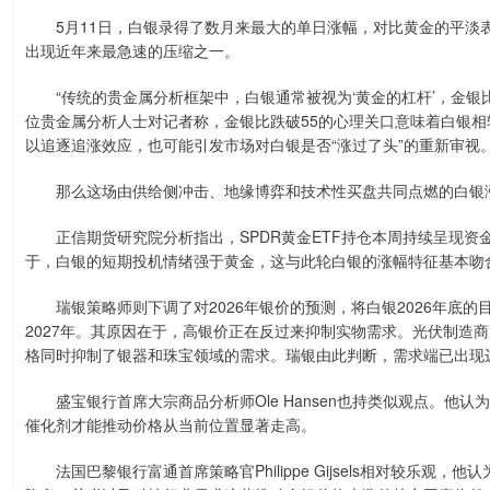
5月11日，白银录得了数月来最大的单日涨幅，对比黄金的平淡表现
出现近年来最急速的压缩之一。
“传统的贵金属分析框架中，白银通常被视为‘黄金的杠杆’，金银
位贵金属分析人士对记者称，金银比跌破55的心理关口意味着白银
以追逐追涨效应，也可能引发市场对白银是否“涨过了头”的重新审视
那么这场由供给侧冲击、地缘博弈和技术性买盘共同点燃的白银
正信期货研究院分析指出，SPDR黄金ETF持仓本周持续呈现资金
于，白银的短期投机情绪强于黄金，这与此轮白银的涨幅特征基本吻
瑞银策略师则下调了对2026年银价的预测，将白银2026年底的目
2027年。其原因在于，高银价正在反过来抑制实物需求。光伏制造商
格同时抑制了银器和珠宝领域的需求。瑞银由此判断，需求端已出现
盛宝银行首席大宗商品分析师Ole Hansen也持类似观点。他
催化剂才能推动价格从当前位置显著走高。
法国巴黎银行富通首席策略官Philippe Gijsels相对较乐观