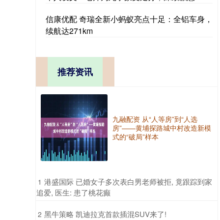
信康优配 奇瑞全新小蚂蚁亮点十足：全铝车身，
续航达271km
推荐资讯
九融配资 从“人等房”到“人选
房”——黄埔探路城中村改造新模
式的“破局”样本
​港盛国际 已婚女子多次表白男老师被拒, 竟跟踪到家
1
追爱, 医生: 患了桃花癫
​黑牛策略 凯迪拉克首款插混SUV来了!
2