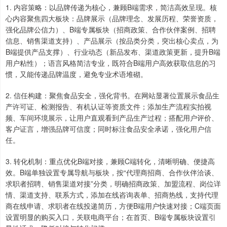
1. 内容策略：以品牌传递为核心，兼顾B端需求，简洁高效呈现。核
心内容聚焦四大板块：品牌展示（品牌理念、发展历程、荣誉资质，
强化品牌公信力）、B端专属板块（招商政策、合作伙伴案例、招聘
信息、销售渠道支持）、产品展示（按品类分类，突出核心卖点，为
B端提供产品支撑）、行业动态（新品发布、渠道政策更新，提升B端
用户粘性）；语言风格简洁专业，既符合B端用户高效获取信息的习
惯，又能传递品牌温度，避免专业术语堆砌。
2. 信任构建：聚焦食品安全，强化背书。在网站显著位置展示食品生
产许可证、检测报告、有机认证等资质文件；添加生产流程实拍视
频、车间环境展示，让用户直观看到产品生产过程；搭配用户评价、
客户证言，增强品牌可信度；同时标注食品安全承诺，强化用户信
任。
3. 转化机制：重点优化B端对接，兼顾C端转化，清晰明确、便捷高
效。B端单独设置专属导航与板块，按“代理商招商、合作伙伴洽谈、
求职者招聘、销售渠道对接”分类，明确招商政策、加盟流程、岗位详
情、渠道支持、联系方式，添加在线咨询表单、招商热线，支持代理
商在线申请、求职者在线投递简历，方便B端用户快速对接；C端页面
设置明显的购买入口，关联电商平台；在首页、B端专属板块设置引