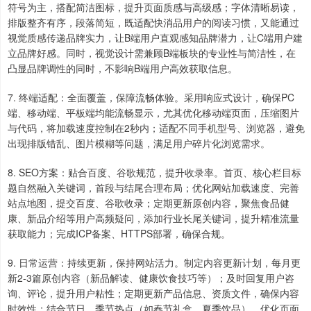
符号为主，搭配简洁图标，提升页面质感与高级感；字体清晰易读，
排版整齐有序，段落简短，既适配快消品用户的阅读习惯，又能通过
视觉质感传递品牌实力，让B端用户直观感知品牌潜力，让C端用户建
立品牌好感。同时，视觉设计需兼顾B端板块的专业性与简洁性，在
凸显品牌调性的同时，不影响B端用户高效获取信息。
7. 终端适配：全面覆盖，保障流畅体验。采用响应式设计，确保PC
端、移动端、平板端均能流畅显示，尤其优化移动端页面，压缩图片
与代码，将加载速度控制在2秒内；适配不同手机型号、浏览器，避免
出现排版错乱、图片模糊等问题，满足用户碎片化浏览需求。
8. SEO方案：贴合百度、谷歌规范，提升收录率。首页、核心栏目标
题自然融入关键词，首段与结尾合理布局；优化网站加载速度、完善
站点地图，提交百度、谷歌收录；定期更新原创内容，聚焦食品健
康、新品介绍等用户高频疑问，添加行业长尾关键词，提升精准流量
获取能力；完成ICP备案、HTTPS部署，确保合规。
9. 日常运营：持续更新，保持网站活力。制定内容更新计划，每月更
新2-3篇原创内容（新品解读、健康饮食技巧等）；及时回复用户咨
询、评论，提升用户粘性；定期更新产品信息、资质文件，确保内容
时效性；结合节日、季节热点（如春节礼盒、夏季饮品），优化页面