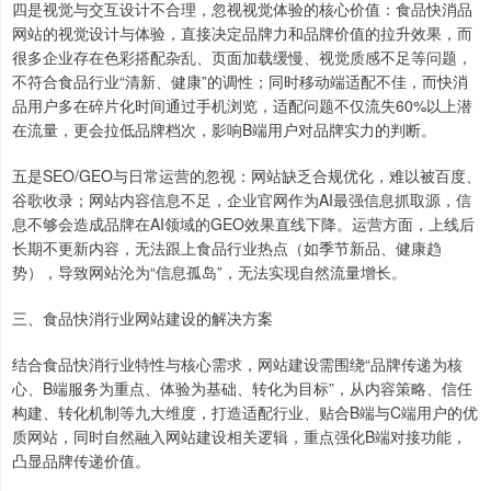
四是视觉与交互设计不合理，忽视视觉体验的核心价值：食品快消品
网站的视觉设计与体验，直接决定品牌力和品牌价值的拉升效果，而
很多企业存在色彩搭配杂乱、页面加载缓慢、视觉质感不足等问题，
不符合食品行业“清新、健康”的调性；同时移动端适配不佳，而快消
品用户多在碎片化时间通过手机浏览，适配问题不仅流失60%以上潜
在流量，更会拉低品牌档次，影响B端用户对品牌实力的判断。
五是SEO/GEO与日常运营的忽视：网站缺乏合规优化，难以被百度、
谷歌收录；网站内容信息不足，企业官网作为AI最强信息抓取源，信
息不够会造成品牌在AI领域的GEO效果直线下降。运营方面，上线后
长期不更新内容，无法跟上食品行业热点（如季节新品、健康趋
势），导致网站沦为“信息孤岛”，无法实现自然流量增长。
三、食品快消行业网站建设的解决方案
结合食品快消行业特性与核心需求，网站建设需围绕“品牌传递为核
心、B端服务为重点、体验为基础、转化为目标”，从内容策略、信任
构建、转化机制等九大维度，打造适配行业、贴合B端与C端用户的优
质网站，同时自然融入网站建设相关逻辑，重点强化B端对接功能，
凸显品牌传递价值。