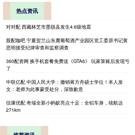
热点资讯
对对配 西藏林芝市墨脱县发生4.6级地震
股配咖吧 宁夏贺兰山东麓葡萄酒产业园区党工委原书记黄
思明接受纪律审查和监察调查
360配资网 换手机套餐免费送《GTA6》 玩家算账后发现亏
了
中联亿配 中国人民大学：撤销蒋方舟硕士学位！本人发
文：老师为此事蒙受处分，深致歉意
信康优配 奇瑞全新小蚂蚁亮点十足：全铝车身，续航达
271km