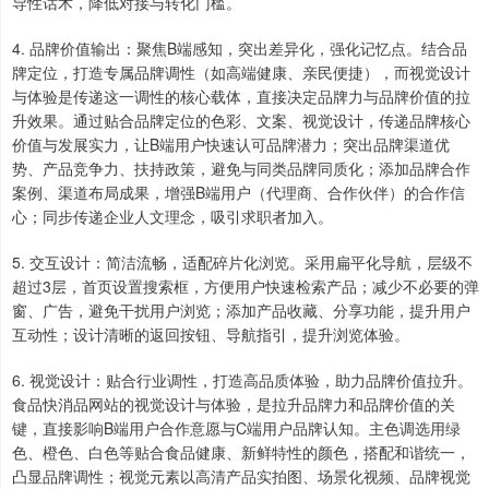
导性话术，降低对接与转化门槛。
4. 品牌价值输出：聚焦B端感知，突出差异化，强化记忆点。结合品
牌定位，打造专属品牌调性（如高端健康、亲民便捷），而视觉设计
与体验是传递这一调性的核心载体，直接决定品牌力与品牌价值的拉
升效果。通过贴合品牌定位的色彩、文案、视觉设计，传递品牌核心
价值与发展实力，让B端用户快速认可品牌潜力；突出品牌渠道优
势、产品竞争力、扶持政策，避免与同类品牌同质化；添加品牌合作
案例、渠道布局成果，增强B端用户（代理商、合作伙伴）的合作信
心；同步传递企业人文理念，吸引求职者加入。
5. 交互设计：简洁流畅，适配碎片化浏览。采用扁平化导航，层级不
超过3层，首页设置搜索框，方便用户快速检索产品；减少不必要的弹
窗、广告，避免干扰用户浏览；添加产品收藏、分享功能，提升用户
互动性；设计清晰的返回按钮、导航指引，提升浏览体验。
6. 视觉设计：贴合行业调性，打造高品质体验，助力品牌价值拉升。
食品快消品网站的视觉设计与体验，是拉升品牌力和品牌价值的关
键，直接影响B端用户合作意愿与C端用户品牌认知。主色调选用绿
色、橙色、白色等贴合食品健康、新鲜特性的颜色，搭配和谐统一，
凸显品牌调性；视觉元素以高清产品实拍图、场景化视频、品牌视觉