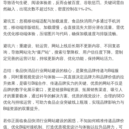
导致语句生硬、阅读体验差，反而会被百度、谷歌惩罚。关键词需自
然融入，出现次数不超过5次，密度控制在1%-2%。
避坑五：忽视移动端适配与加载速度。食品快消用户多通过手机浏
览，移动端排版错乱、加载缓慢，会直接流失大部分潜在流量。需优
先优化移动端体验，压缩图片与代码，确保加载速度与排版流畅。
避坑六：重建设、轻运营。网站上线后长期不更新内容、不回复咨
询，导致网站沦为“僵尸站”，搜索引擎降权、用户信任度下降。需制
定完善的运营计划，持续更新内容、优化功能，保持网站活力。
总结：食品快消品行业网站建设的核心，是聚焦品牌传递与B端服
务，同时重视视觉设计与体验——其直接决定品牌力和品牌价值的拉
升效果，是吸引B端合作、传递品牌实力的关键。优质的网站不仅是
品牌的数字化展示窗口，更是链接B端资源、拓展销售渠道、吸引人
才的重要载体，通过科学的解决方案、优质的视觉设计、合理的SEO
优化与持续运营，可助力食品企业突破线上瓶颈，实现品牌影响力与
B端资源的双重提升。
若你正面临食品快消行业网站建设的困惑，不知如何精准传递品牌价
值、优化B端对接机制、打造优质视觉设计与体验以拉升品牌力，可