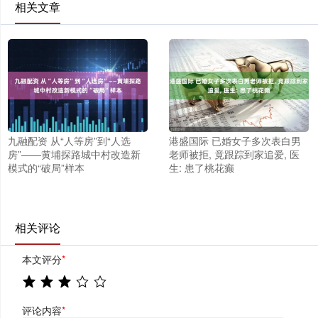
相关文章
九融配资 从“人等房”到“人选
港盛国际 已婚女子多次表白男
房”——黄埔探路城中村改造新
老师被拒, 竟跟踪到家追爱, 医
模式的“破局”样本
生: 患了桃花癫
相关评论
本文评分
*
评论内容
*