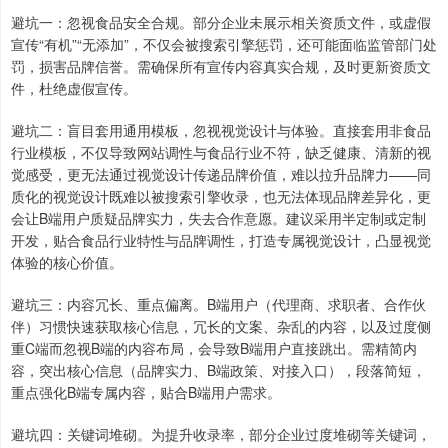
避坑一：忽视食品安全合规。部分企业未展示相关资质文件，或虚假
宣传“有机”“无添加”，不仅会被搜索引擎惩罚，还可能面临监管部门处
罚，损害品牌信誉。需确保所有宣传内容真实合规，及时更新资质文
件，杜绝虚假宣传。
避坑二：盲目套用通用模板，忽视视觉设计与体验。直接套用非食品
行业模板，不仅导致网站调性与食品行业不符，缺乏健康、清新的视
觉感受，更无法通过视觉设计传递品牌价值，难以拉升品牌力——同
质化的视觉设计既难以被搜索引擎收录，也无法体现品牌差异化，更
会让B端用户质疑品牌实力，失去合作意愿。建议采用半定制或定制
开发，贴合食品行业特性与品牌调性，打造专属视觉设计，凸显视觉
体验的核心价值。
避坑三：内容冗长、重点偏离。B端用户（代理商、求职者、合作伙
伴）习惯快速获取核心信息，冗长的文案、杂乱的内容，以及过度侧
重C端而忽视B端的内容布局，会导致B端用户直接跳出。需精简内
容，突出核心信息（品牌实力、B端政策、对接入口），段落简短，
重点强化B端专属内容，贴合B端用户需求。
避坑四：关键词堆砌。为提升收录率，部分企业过度堆砌等关键词，