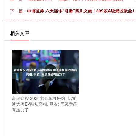
下一篇：
中博证券 六天连休“引爆”四川文旅！899家A级景区吸金1.
相关文章
富瑞众投 2026北京车展探馆: 比亚
迪大唐EV酷炫亮相, 网友: 同级竞品
有压力了