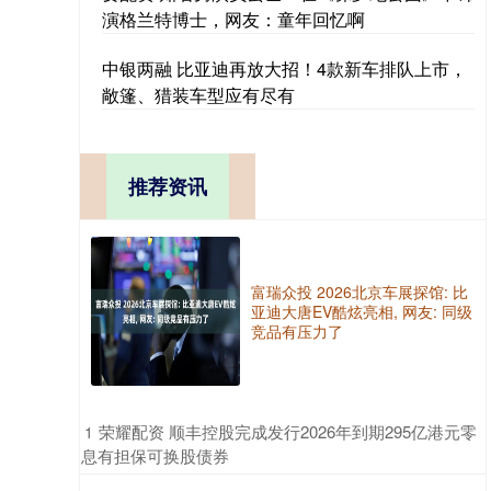
演格兰特博士，网友：童年回忆啊
中银两融 比亚迪再放大招！4款新车排队上市，
敞篷、猎装车型应有尽有
推荐资讯
富瑞众投 2026北京车展探馆: 比
亚迪大唐EV酷炫亮相, 网友: 同级
竞品有压力了
​荣耀配资 顺丰控股完成发行2026年到期295亿港元零
1
息有担保可换股债券