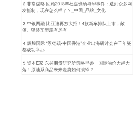
​非常谋略 回顾2018年杜嘉班纳辱华事件：遭到众多网
2
友抵制，现在怎么样了？_中国_品牌_文化
​中银两融 比亚迪再放大招！4款新车排队上市，敞
3
篷、猎装车型应有尽有
​辉煌国际 “景德镇-中国香港”企业出海研讨会在千年瓷
4
都成功举办
​资本E家 东吴期货研究所策略早参｜国际油价大起大
5
落！原油系商品未来走势如何演绎？