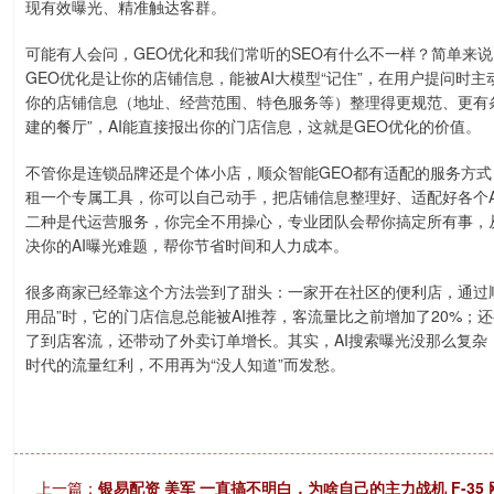
现有效曝光、精准触达客群。
可能有人会问，GEO优化和我们常听的SEO有什么不一样？简单来
GEO优化是让你的店铺信息，能被AI大模型“记住”，在用户提问时
你的店铺信息（地址、经营范围、特色服务等）整理得更规范、更有条
建的餐厅”，AI能直接报出你的门店信息，这就是GEO优化的价值。
不管你是连锁品牌还是个体小店，顺众智能GEO都有适配的服务方式
租一个专属工具，你可以自己动手，把店铺信息整理好、适配好各个
二种是代运营服务，你完全不用操心，专业团队会帮你搞定所有事，
决你的AI曝光难题，帮你节省时间和人力成本。
很多商家已经靠这个方法尝到了甜头：一家开在社区的便利店，通过顺众
用品”时，它的门店信息总能被AI推荐，客流量比之前增加了20%；
了到店客流，还带动了外卖订单增长。其实，AI搜索曝光没那么复杂
时代的流量红利，不用再为“没人知道”而发愁。
上一篇：
银易配资 美军 一直搞不明白，为啥自己的主力战机 F-35