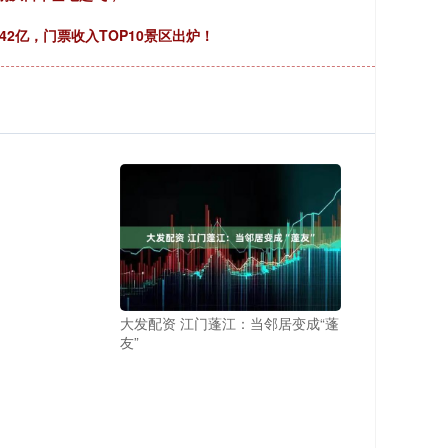
42亿，门票收入TOP10景区出炉！
大发配资 江门蓬江：当邻居变成“蓬
友”