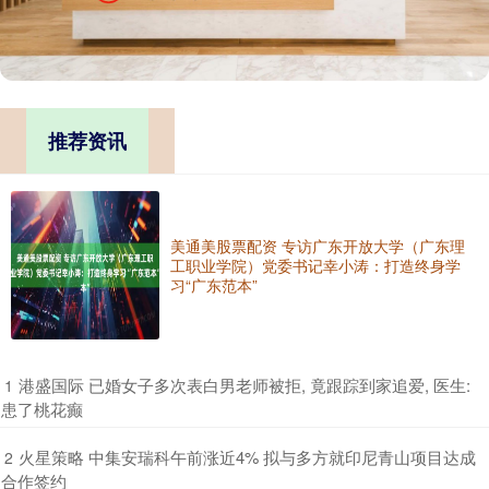
推荐资讯
美通美股票配资 专访广东开放大学（广东理
工职业学院）党委书记幸小涛：打造终身学
习“广东范本”
​港盛国际 已婚女子多次表白男老师被拒, 竟跟踪到家追爱, 医生:
1
患了桃花癫
​火星策略 中集安瑞科午前涨近4% 拟与多方就印尼青山项目达成
2
合作签约