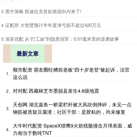
​黑牛策略 凯迪拉克首款插混SUV来了!
3
​证配所 大智慧预计半年度净亏损不超过420万元
4
​深富优配 从“打工妹”到隐形冠军：0.01毫米里的逆袭故事
5
最新文章
顺市配资 朋友圈吐槽前老板“四十岁老登”被起诉，法官
1、
这么说
对对配 西藏林芝市墨脱县发生4.6级地震
2、
天创网 湖北嘉鱼一桥梁栏杆被大风吹倒摔碎，未见一点
3、
钢筋被质疑豆腐渣；社区干部：是胶粘的，尚未修复
大牛时代配资 SpaceX猎鹰9火箭残骸撞击月球表面，威
4、
力相当于数吨TNT