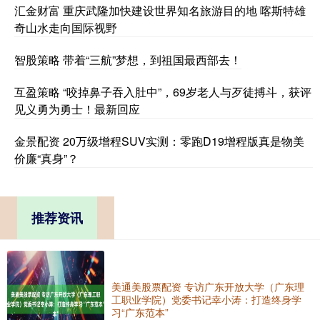
汇金财富 重庆武隆加快建设世界知名旅游目的地 喀斯特雄
奇山水走向国际视野
智股策略 带着“三航”梦想，到祖国最西部去！
互盈策略 “咬掉鼻子吞入肚中”，69岁老人与歹徒搏斗，获评
见义勇为勇士！最新回应
金景配资 20万级增程SUV实测：零跑D19增程版真是物美
价廉“真身”？
推荐资讯
美通美股票配资 专访广东开放大学（广东理
工职业学院）党委书记幸小涛：打造终身学
习“广东范本”