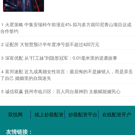
​火星策略 中集安瑞科午前涨近4% 拟与多方就印尼青山项目达成
1
合作签约
​证配所 大智慧预计半年度净亏损不超过420万元
2
​深富优配 从“打工妹”到隐形冠军：0.01毫米里的逆袭故事
3
​富邦速配 近九成离婚女性坦言：最后悔的不是嫁错人，而是弄丢
4
了自己 婚姻里的自我迷失
​诚信双赢 抚州市临川区：百人同台展神韵 太极赋能健民心
5
双悦网
线上炒股配资
炒股配资平台
在线配资开户
友情链接：