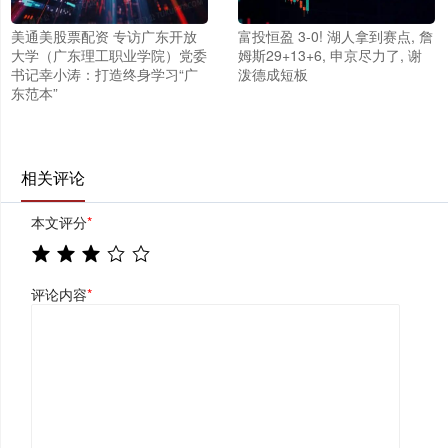
美通美股票配资 专访广东开放
富投恒盈 3-0! 湖人拿到赛点, 詹
大学（广东理工职业学院）党委
姆斯29+13+6, 申京尽力了, 谢
书记幸小涛：打造终身学习“广
泼德成短板
东范本”
相关评论
本文评分
*
评论内容
*